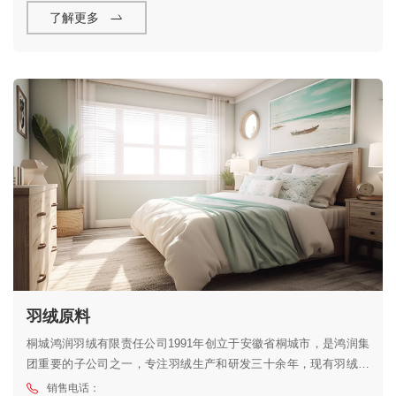
了解更多
羽绒原料
桐城鸿润羽绒有限责任公司1991年创立于安徽省桐城市，是鸿润集
团重要的子公司之一，专注羽绒生产和研发三十余年，现有羽绒水
洗生产线10条，各种配套先进生产设备50余台，水洗羽绒年产量达1
销售电话：