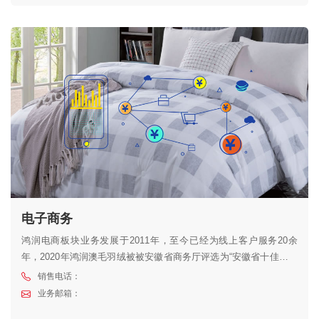
立即提交
电子商务
鸿润电商板块业务发展于2011年，至今已经为线上客户服务20余
年，2020年鸿润澳毛羽绒被被安徽省商务厅评选为“安徽省十佳好网
货”。线上目前开设有鸿润家纺天猫旗舰店、鸿润家纺京东旗舰店，
销售电话：
鸿润家纺京东自营旗舰店、鸿润家纺拼多多旗舰店、鸿润家纺抖音
业务邮箱：
旗舰店、鸿润家纺小红书旗舰店。欢迎广大消费者前往选购。