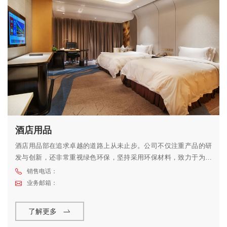
酒店用品
酒店用品部在追求卓越的道路上从未止步。公司不仅注重产品的研
发与创新，还非常重视绿色环保，坚持采用环保材料，致力于为客
户打造健康、舒适的酒店环境。同时，鸿润还提供一站式的服务，
销售电话：
从前期的设计、研发，到后期的生产、销售，每一个环节都严格把
业务邮箱：
控，以确保客户得到最优质的产品和服务。
了解更多