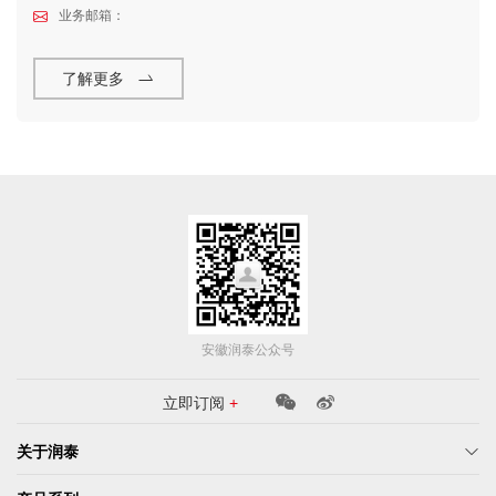
万余吨，羽绒的生产技术水平、规模和产量及仓储能力居同行业前
业务邮箱：
列水平。
了解更多
安徽润泰公众号
立即订阅
+
关于润泰