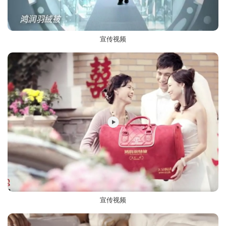
宣传视频
宣传视频