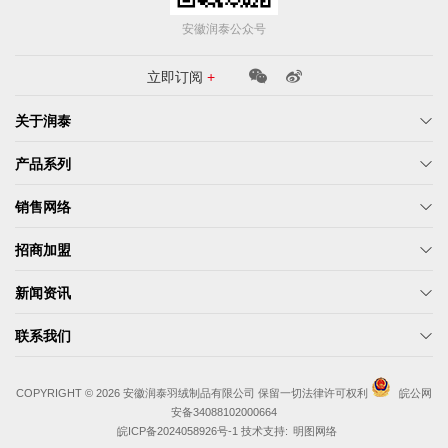
安徽润泰公众号
立即订阅
+
关于润泰
产品系列
销售网络
招商加盟
新闻资讯
联系我们
COPYRIGHT © 2026 安徽润泰羽绒制品有限公司 保留一切法律许可权利
皖公网
安备34088102000664
皖ICP备2024058926号-1
技术支持:
明图网络