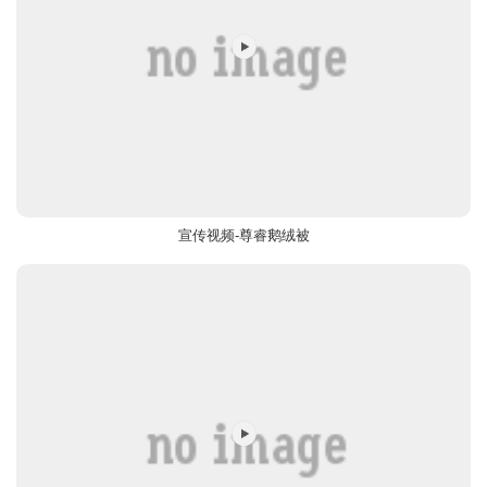
宣传视频-尊睿鹅绒被