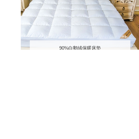
90%白鹅绒保暖床垫