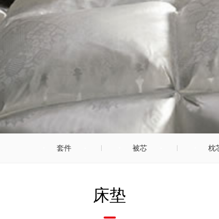
立即提交
套件
被芯
枕
床垫