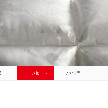
芯
床垫
其它佳品